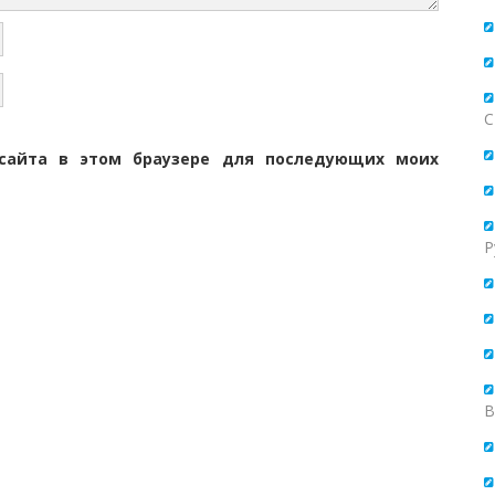
С
 сайта в этом браузере для последующих моих
Р
B