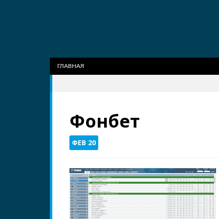
Skip
to
content
ГЛАВНАЯ
Фонбет
ФЕВ
20