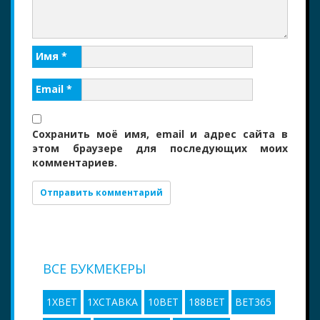
Имя
*
Email
*
Сохранить моё имя, email и адрес сайта в
этом браузере для последующих моих
комментариев.
ВСЕ БУКМЕКЕРЫ
1XBET
1ХСТАВКА
10BET
188BET
BET365