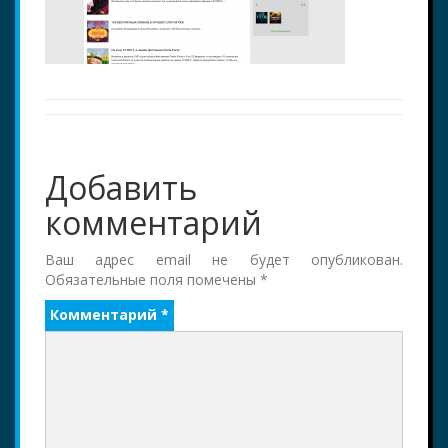
Добавить
комментарий
Ваш адрес email не будет опубликован.
Обязательные поля помечены
*
Комментарий
*