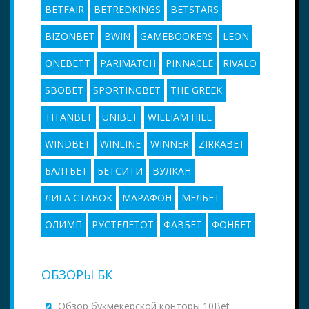
BETFAIR
BETREDKINGS
BETSTARS
BIZONBET
BWIN
GAMEBOOKERS
LEON
ONEBETT
PARIMATCH
PINNACLE
RIVALO
SBOBET
SPORTINGBET
THE GREEK
TITANBET
UNIBET
WILLIAM HILL
WINDBET
WINLINE
WINNER
ZIRKABET
БАЛТБЕТ
БЕТСИТИ
ВУЛКАН
ЛИГА СТАВОК
МАРАФОН
МЕЛБЕТ
ОЛИМП
РУСТЕЛЕТОТ
ФАВБЕТ
ФОНБЕТ
ОБЗОРЫ БК
Обзор букмекерской конторы 10Bet