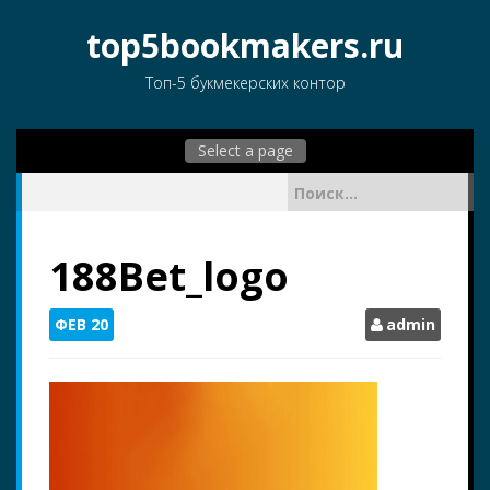
Skip
to
top5bookmakers.ru
content
Топ-5 букмекерских контор
Найти:
188Bet_logo
ФЕВ
20
admin