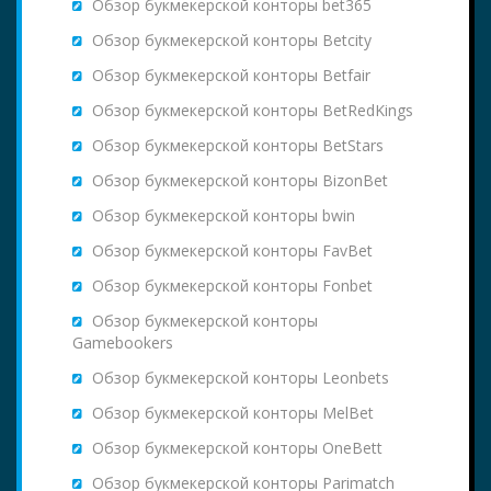
Обзор букмекерской конторы bet365
Обзор букмекерской конторы Betcity
Обзор букмекерской конторы Betfair
Обзор букмекерской конторы BetRedKings
Обзор букмекерской конторы BetStars
Обзор букмекерской конторы BizonBet
Обзор букмекерской конторы bwin
Обзор букмекерской конторы FavBet
Обзор букмекерской конторы Fonbet
Обзор букмекерской конторы
Gamebookers
Обзор букмекерской конторы Leonbets
Обзор букмекерской конторы MelBet
Обзор букмекерской конторы OneBett
Обзор букмекерской конторы Parimatch