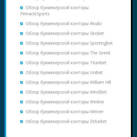
Обзор букмекерской конторы
PinnacleSports
Обзор букмекерской конторы Rivalo
Обзор букмекерской конторы Sbobet
Обзор букмекерской конторы Sportingbet
Обзор букмекерской конторы The Greek
Обзор букмекерской конторы Titanbet
Обзор букмекерской конторы Unibet
Обзор букмекерской конторы William Hill
Обзор букмекерской конторы WindBet
Обзор букмекерской конторы Winline
Обзор букмекерской конторы Winner
Обзор букмекерской конторы ZirkaBet