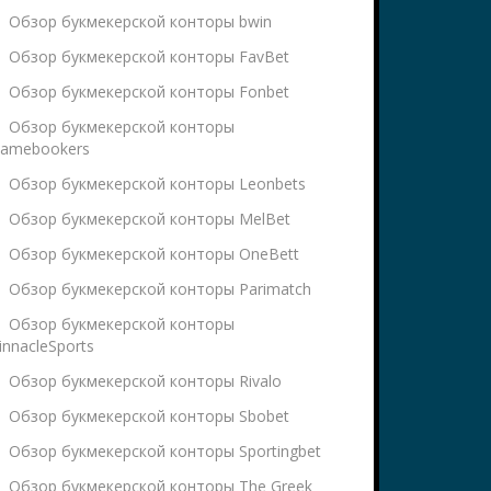
Обзор букмекерской конторы bwin
Обзор букмекерской конторы FavBet
Обзор букмекерской конторы Fonbet
Обзор букмекерской конторы
amebookers
Обзор букмекерской конторы Leonbets
Обзор букмекерской конторы MelBet
Обзор букмекерской конторы OneBett
Обзор букмекерской конторы Parimatch
Обзор букмекерской конторы
innacleSports
Обзор букмекерской конторы Rivalo
Обзор букмекерской конторы Sbobet
Обзор букмекерской конторы Sportingbet
Обзор букмекерской конторы The Greek