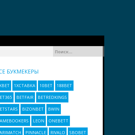
Найти:
СЕ БУКМЕКЕРЫ
XBET
1ХСТАВКА
10BET
188BET
ET365
BETFAIR
BETREDKINGS
ETSTARS
BIZONBET
BWIN
AMEBOOKERS
LEON
ONEBETT
ARIMATCH
PINNACLE
RIVALO
SBOBET