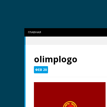
Skip
to
content
ГЛАВНАЯ
olimplogo
ФЕВ
20