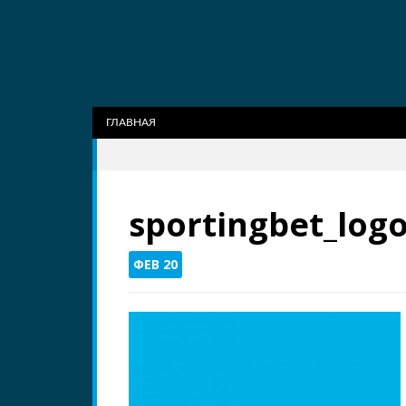
Skip
to
content
ГЛАВНАЯ
sportingbet_log
ФЕВ
20