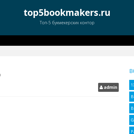
top5bookmakers.ru
Топ-5 букмекерских контор
o
В
1
admin
B
B
G
P