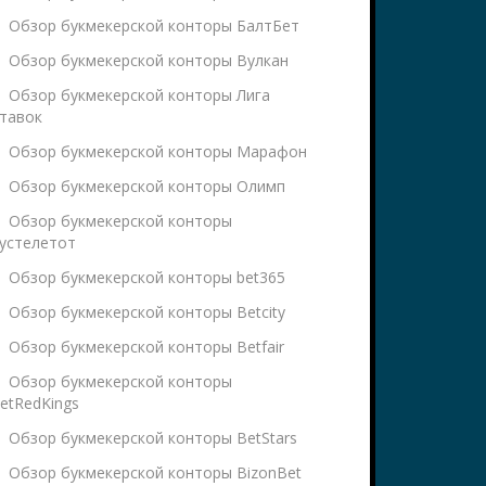
Обзор букмекерской конторы БалтБет
Обзор букмекерской конторы Вулкан
Обзор букмекерской конторы Лига
тавок
Обзор букмекерской конторы Марафон
Обзор букмекерской конторы Олимп
Обзор букмекерской конторы
устелетот
Обзор букмекерской конторы bet365
Обзор букмекерской конторы Betcity
Обзор букмекерской конторы Betfair
Обзор букмекерской конторы
etRedKings
Обзор букмекерской конторы BetStars
Обзор букмекерской конторы BizonBet