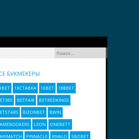
Найти:
СЕ БУКМЕКЕРЫ
XBET
1ХСТАВКА
10BET
188BET
ET365
BETFAIR
BETREDKINGS
ETSTARS
BIZONBET
BWIN
AMEBOOKERS
LEON
ONEBETT
ARIMATCH
PINNACLE
RIVALO
SBOBET